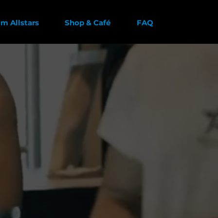
m Allstars
Shop & Café
FAQ