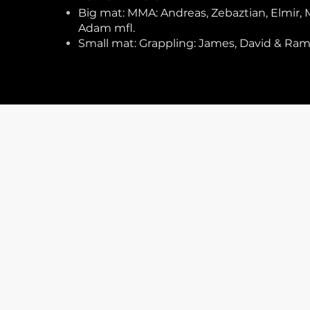
Big mat: MMA: Andreas, Zebaztian, Elmir
Adam mfl.
Small mat: Grappling: James, David & Ra