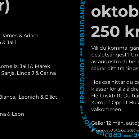
ERBJUDANDE *** ERBJUDANDE *** ERBJUDANDE *** ERBJUDANDE
r)
oktob
250 kr
n, James & Adam
& Jalil
Vill du komma igå
beslutsångest? Un
av augusti och hel
Cornelia, Jalil & Marek
säkrar ditt tränings
Sanja, Linda J & Carina
Hos oss hittar du 
klasser för alla åldra
Helt riskfritt: Du ha
Bianca, Leonidh & Elliot
Kom på Öppet Hus o
välkommen!
ina & Leon
Gäller 12 mån. aut
Bindningstid oktober 2026-o