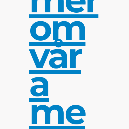
om
vår
a
me