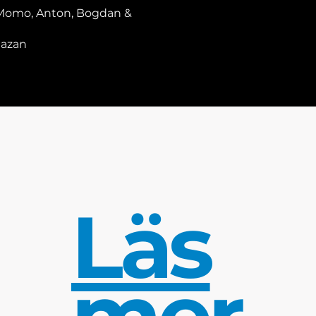
, Momo, Anton, Bogdan &
mazan
Läs
mer