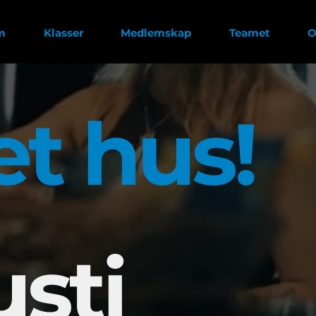
m
Klasser
Medlemskap
Teamet
O
t hus!
sti