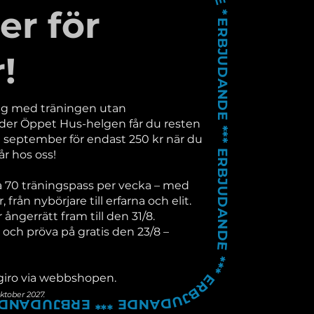
 *** ERBJUDANDE *** ERBJUDANDE *** ERBJUDANDE *** ERBJUDANDE *** ERBJUDANDE *** ERBJUDANDE ***
er för
!
ng med träningen utan
der Öppet Hus-helgen får du resten
a september för endast 250 kr när du
år hos oss!
ca 70 träningspass per vecka – med
r, från nybörjare till erfarna och elit.
r ångerrätt fram till den 31/8.
ch pröva på gratis den 23/8 –
ogiro via webbshopen.
ktober 2027.