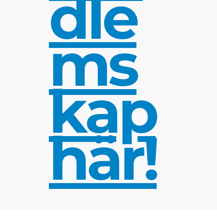
dle
ms
kap
här!