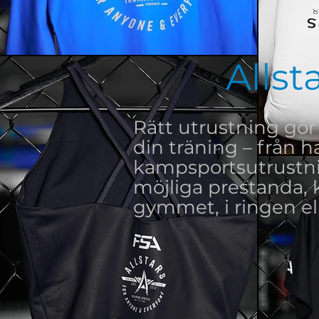
Allst
Rätt utrustning gör 
din träning – från 
kampsportsutrustnin
möjliga prestanda, 
gymmet, i ringen e