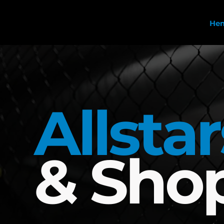
He
Allsta
& Sho