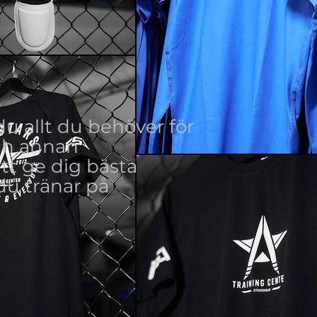
du allt du behöver för
och annan
tt ge dig bästa
du tränar på