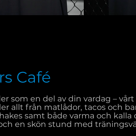
ars Café
ller som en del av din vardag – vårt
der allt från matlådor, tacos och b
 shakes samt både varma och kalla d
och en skön stund med träningsvä