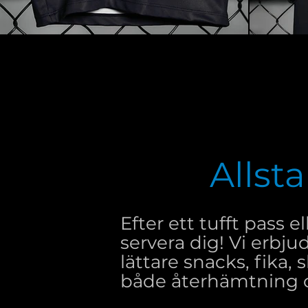
Allst
Efter ett tufft pass e
servera dig! Vi erbju
lättare snacks, fika,
både återhämtning 