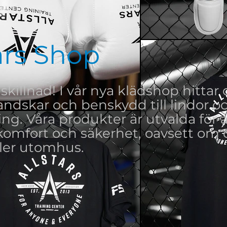
ars Shop
skillnad! I vår nya klädshop hittar 
handskar och benskydd till lindor 
g. Våra produkter är utvalda för a
komfort och säkerhet, oavsett om 
ller utomhus.