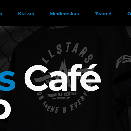
m
Klasser
Medlemskap
Teamet
O
rs
Café
p