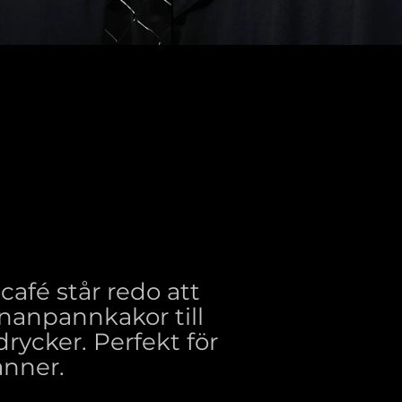
 café står redo att
ananpannkakor till
rycker. Perfekt för
nner.